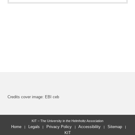
Credits cover image: EBI ceb
KIT – The University in the Helmholtz Association
Home
Legals
Privacy Policy
Accessibility
Sitemap
KIT