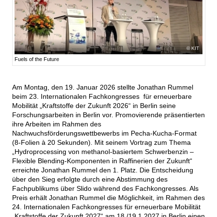
KIT
Fuels of the Future
Am Montag, den 19. Januar 2026 stellte Jonathan Rummel
beim 23. Internationalen Fachkongresses für erneuerbare
Mobilität „Kraftstoffe der Zukunft 2026“ in Berlin seine
Forschungsarbeiten in Berlin vor. Promovierende präsentierten
ihre Arbeiten im Rahmen des
Nachwuchsförderungswettbewerbs im Pecha-Kucha-Format
(8-Folien à 20 Sekunden). Mit seinem Vortrag zum Thema
„Hydroprocessing von methanol-basiertem Schwerbenzin –
Flexible Blending-Komponenten in Raffinerien der Zukunft“
erreichte Jonathan Rummel den 1. Platz. Die Entscheidung
über den Sieg erfolgte durch eine Abstimmung des
Fachpublikums über Slido während des Fachkongresses. Als
Preis erhält Jonathan Rummel die Möglichkeit, im Rahmen des
24. Internationalen Fachkongresses für erneuerbare Mobilität
„Kraftstoffe der Zukunft 2027“ am 18./19.1.2027 in Berlin
einen