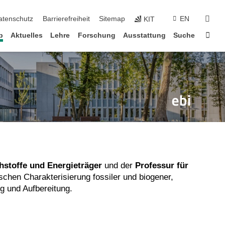
suc
atenschutz
Barrierefreiheit
Sitemap
EN
KIT
Star
b
Aktuelles
Lehre
Forschung
Ausstattung
Suche
hstoffe und Energieträger
und der
Professur für
schen Charakterisierung fossiler und biogener,
ng und Aufbereitung.