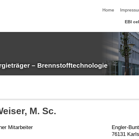
Navigation übersp
Home
Impress
EBI ce
rgieträger – Brennstofftechnologie
eiser
, M. Sc.
er Mitarbeiter
Engler-Bunt
76131 Karl