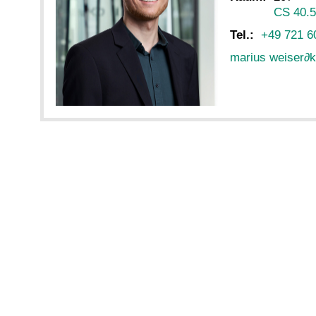
CS 40.
Tel.:
+49 721 6
marius weiser
∂
k