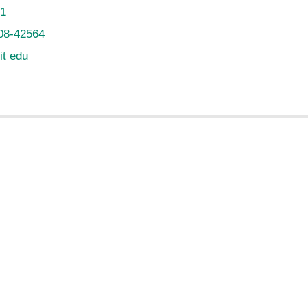
51
08-42564
it edu