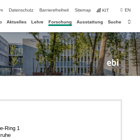
ringen
um
Datenschutz
Barrierefreiheit
Sitemap
EN
KIT
Star
b
Aktuelles
Lehre
Forschung
Ausstattung
Suche
e-Ring 1
sruhe